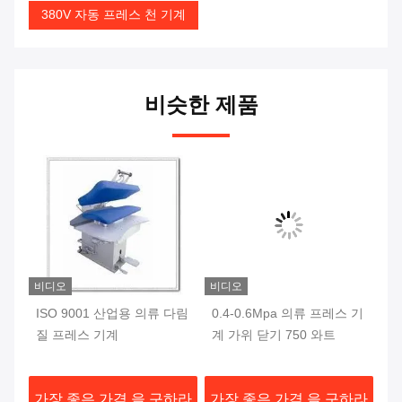
380V 자동 프레스 천 기계
비슷한 제품
비디오
비디오
비
시
ISO 9001 산업용 의류 다림
0.4-0.6Mpa 의류 프레스 기
가
프
질 프레스 기계
계 가위 닫기 750 와트
스
 전
P
니
하라
가장 좋은 가격 을 구하라
가장 좋은 가격 을 구하라
가