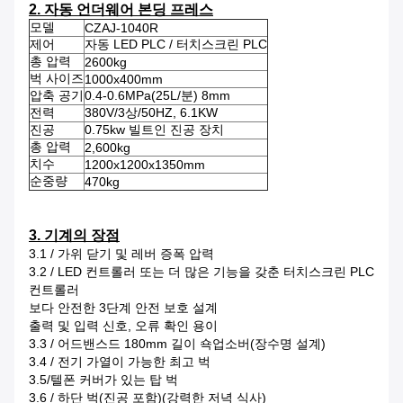
2. 자동 언더웨어 본딩 프레스
모델
CZAJ-1040R
제어
자동 LED PLC / 터치스크린 PLC
총 압력
2600kg
벅 사이즈
1000x400mm
압축 공기
0.4-0.6MPa(25L/분) 8mm
전력
380V/3상/50HZ, 6.1KW
진공
0.75kw 빌트인 진공 장치
총 압력
2,600kg
치수
1200x1200x1350mm
순중량
470kg
3. 기계의 장점
3.1 / 가위 닫기 및 레버 증폭 압력
3.2 / LED 컨트롤러 또는 더 많은 기능을 갖춘 터치스크린 PLC
컨트롤러
보다 안전한 3단계 안전 보호 설계
출력 및 입력 신호, 오류 확인 용이
3.3 / 어드밴스드 180mm 길이 쇽업소버(장수명 설계)
3.4 / 전기 가열이 가능한 최고 벅
3.5/텔폰 커버가 있는 탑 벅
3.6 / 하단 벅(진공 포함)(강력한 저녁 식사)