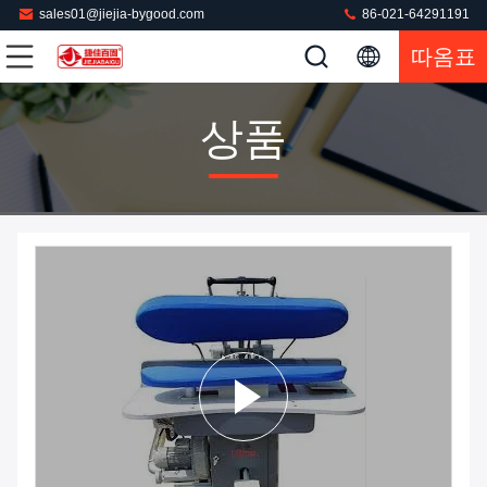
sales01@jiejia-bygood.com
86-021-64291191
따옴표
상품