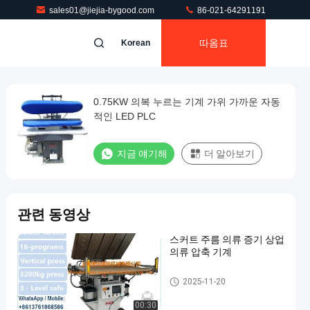
sales01@jiejia-bygood.com
86-021-64291191
따옴표
Korean
0.75KW 의복 누르는 기계 가위 가까운 자동
적인 LED PLC
지금 얘기해
더 알아보기
관련 동영상
스커트 주름 의류 증기 상업
의류 압축 기계
의류 압착기
2025-11-20
00:30