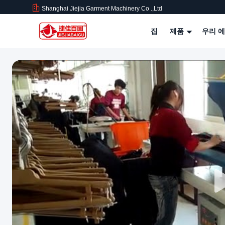
Shanghai Jiejia Garment Machinery Co .,ltd
집
제품
우리 에