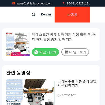
sales01@jiejia-bygood.com
86-021-64291191
따옴표
Korean
터치 스크린 의류 압축 기계 정형 압력 꽉 바
지 바지 옷장 증기 압축 기계
지금 얘기해
더 알아보기
관련 동영상
스커트 주름 의류 증기 상업
의류 압축 기계
의류 압착기
2025-11-20
00:30