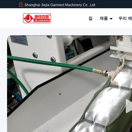
Shanghai Jiejia Garment Machinery Co .,ltd
집
제품
우리 에