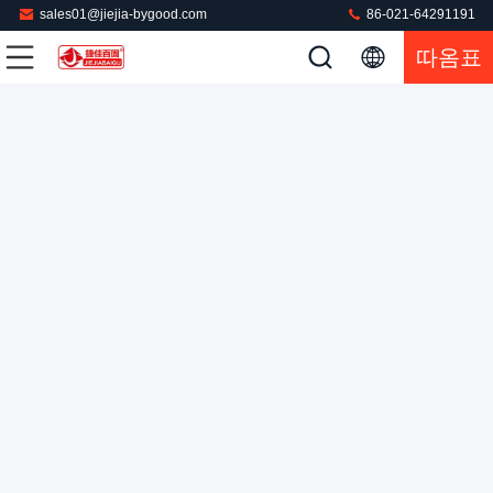
sales01@jiejia-bygood.com
86-021-64291191
따옴표
상용 프레스마무리기 비 시일인쇄기 인더스트리얼 프레스기
직물 스팀 프레스 전기 가열소자를 바느질합니다
의류 압착기
2022-05-24
96 의견