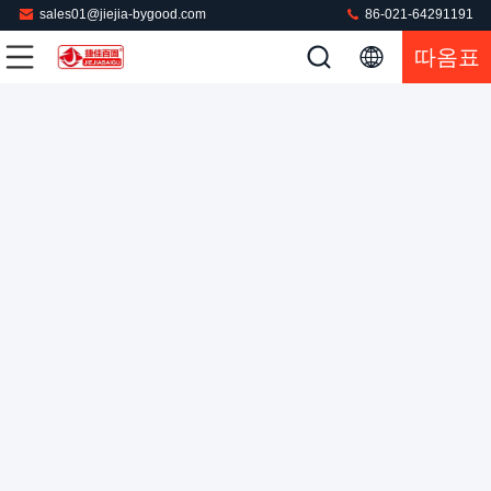
sales01@jiejia-bygood.com
86-021-64291191
따옴표
자동 블레이저 슈트 재킷 프레스 머신 장갑 앞 스트레치
재킷 프레스 기계
2025-03-24
46 의견