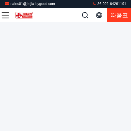
sales01@jiejia-bygood.com
86-021-64291191
따옴표
수직 재킷 블레이저 슈트 아이러닝 프레스 머신 터치 스크린
필요 진공 펌프
재킷 프레스 기계
2024-04-11
5916 의견