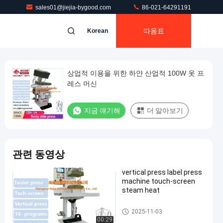
sales01@jiejia-bygood.com
86-021-64291191
따옴표
Korean
상업적 이용을 위한 하얀 산업적 100W 옷 프
레스 머신
지금 얘기해
더 알아보기
관련 동영상
vertical press label press
machine touch-screen
steam heat
드레스 프레스 머신
2025-11-03
00:29