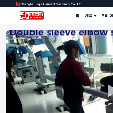
Shanghai Jiejia Garment Machinery Co .,ltd
집
제품
우리 에