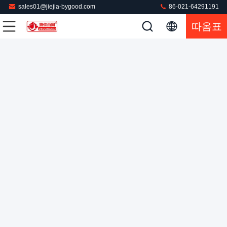
sales01@jiejia-bygood.com
86-021-64291191
따옴표
0.4 - 0.6MPa 프레스 인두 기계 750 와트 자동차 PLC 옷 프레
스기
바지 압착기
2022-07-27
254 의견