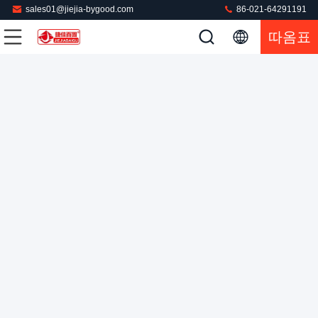
sales01@jiejia-bygood.com
86-021-64291191
따옴표
직물 회전식 비 바느질하는 프레스기 1.5KW 0.4-0.6MPa 이
탈리아의 다른 종류는 밸브를 만들었습니다
비 재봉틀 기계
2022-05-24
110 의견