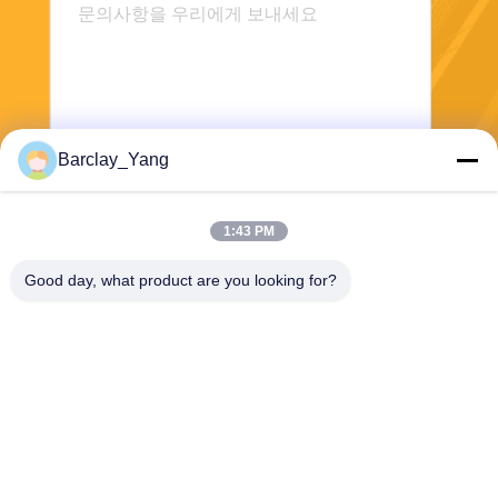
Barclay_Yang
보내기
1:43 PM
Good day, what product are you looking for?
Shanghai Jiejia Garment Machinery Co
.,ltd
sales01@jiejia-bygood.com
86-021-64291191