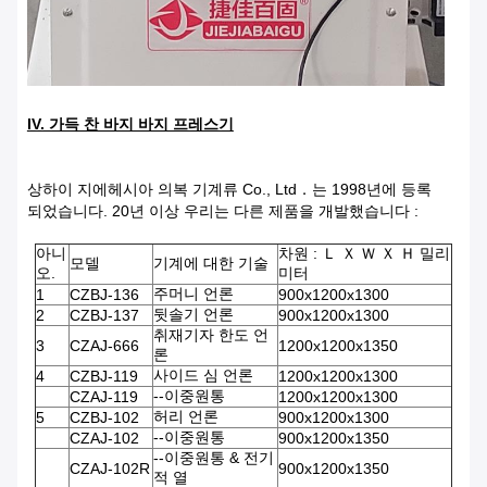
IV. 가득 찬 바지 바지 프레스기
상하이 지에헤시아 의복 기계류 Co., Ltd．는 1998년에 등록
되었습니다. 20년 이상 우리는 다른 제품을 개발했습니다 :
아니
차원 : Ｌ Ｘ Ｗ Ｘ Ｈ 밀리
모델
기계에 대한 기술
오.
미터
주머니 언론
1
CZBJ-136
900x1200x1300
뒷솔기 언론
2
CZBJ-137
900x1200x1300
취재기자 한도 언
3
CZAJ-666
1200x1200x1350
론
사이드 심 언론
4
CZBJ-119
1200x1200x1300
--이중원통
CZAJ-119
1200x1200x1300
허리 언론
5
CZBJ-102
900x1200x1300
--이중원통
CZAJ-102
900x1200x1350
--이중원통 & 전기
CZAJ-102R
900x1200x1350
적 열