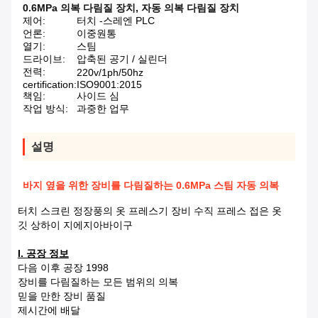
0.6MPa 의복 다림질 장치
,
자동 의복 다림질 장치
제어:
터치 -스레엔 PLC
언론:
이중원통
열기:
스팀
드라이브:
압축된 공기 / 실린더
전력:
220v/1ph/50hz
certification:
ISO9001:2015
책임:
사이드 심
작업 방식:
과중한 업무
설명
바지 옆을 위한 장비를 다림질하는 0.6MPa 스팀 자동 의복
터치 스크린 정장풍의 옷 프레스기 장비 수직 프레스 접은 옷
깃 상하이 지에지아바이구
I. 공장 정보
다음 이후 공장 1998
장비를 다림질하는 모든 범위의 의복
믿을 만한 장비 품질
제시간에 배달