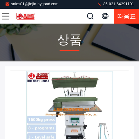
sales01@jiejia-bygood.com
86-021-64291191
따옴표
상품