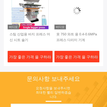
비디오
비디오
비
스팀 산업용 바지 프레스 머
옷 750 와트 용 0.4-0.6MPa
고
자
신 시트 솔기
프레스 다리미 기계
기
하라
가장 좋은 가격 을 구하라
가장 좋은 가격 을 구하라
가
문의사항 보내주세요
요청사항을 보내주시면 
최대한 빨리 답변하겠습
니다.