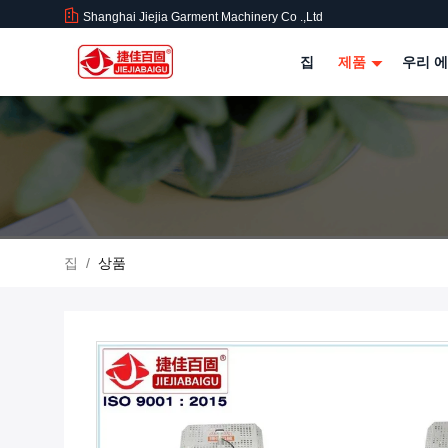
Shanghai Jiejia Garment Machinery Co .,ltd
집
제품
우리 에
집
/
상품