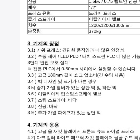
진공
1.5kw / 0.75 빌트인 진공
배수
1/2”
프레스 유형
드라이 프레스
줄기 스프레이
이탈리아제 밸브
치수
1200x1200x1300mm
순중량
370kg
3. 기계의 장점
3.1) 가위 프레스: 간단한 움직임과 더 많은 안정성
3.2 ) 수동 제어 / LED PLD / 터치 스크린 PLC 더 많은 기
3단계 안전 보호 설계
벅 갭은 PLC에서 0-50mm 사이에서 설정할 수 있습니다.
3.3 ) 고급 180mm 길이 쇼크 업소버(긴 수명 사용)
3.4 ) 벅 디자인 및 크기가 다른 경우
3.5) 증기 가열 챔버가 있는 상단 벅 및 하단 벅
3.6 ) 이탈리아제 탑스팀스프레이 밸브
3.7 ) 스팀 스프레이: 바닥
3.8 ) 진공: 바닥
3.9 ) 추가 가열 파이프가 있는 상단 벅
4. 기계의 응용
4.1 ) 고급 울 재킷 블레이저 프론트 슈트 파이널 프레스
4.2) 다크 컬러 라이트 패브릭 재킷 블레이저 글꼴 슈트 