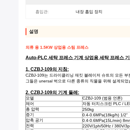
흡입관:
내장 흡입 장치
설명
의류 용 1.5KW 상업용 스팀 프레스
Auto-PLC 세탁 프레스 기계 상업용 세탁 프레스 
1. CZBJ-109의 지침:
CZBJ-109는 드라이클리닝 재킷 블레이저 슈트의 모든 
그들은 unersal 벅으로 다른 종류의 직물을 위해 설계되었
2. CZBJ-109의 기계 둘레:
모델
CZBJ-109 (범용 언론)
제어
자동 터치스크린 PLC / LE
총 압력
250kg
증기
0.4-0.6MPa(18kg/h) 1/2”
압축 공기
0.4-0.6MPa(15L/min) 8m
전력
220V/1ph/50Hz / 380V/3p