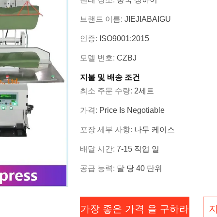
브랜드 이름:
JIEJIABAIGU
인증:
ISO9001:2015
모델 번호:
CZBJ
지불 및 배송 조건
최소 주문 수량:
2세트
가격:
Price Is Negotiable
포장 세부 사항:
나무 케이스
배달 시간:
7-15 작업 일
공급 능력:
달 당 40 단위
가장 좋은 가격 을 구하라