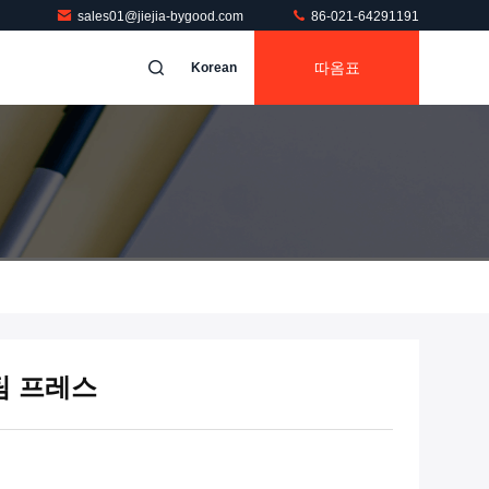
sales01@jiejia-bygood.com
86-021-64291191
따옴표
Korean
스팀 프레스