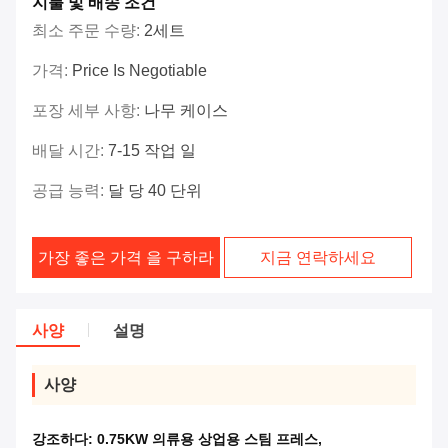
지불 및 배송 조건
최소 주문 수량:
2세트
가격:
Price Is Negotiable
포장 세부 사항:
나무 케이스
배달 시간:
7-15 작업 일
공급 능력:
달 당 40 단위
가장 좋은 가격 을 구하라
지금 연락하세요
사양
설명
사양
강조하다:
0.75KW 의류용 상업용 스팀 프레스
,