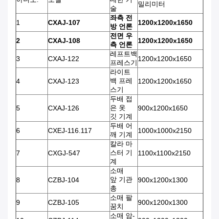
밀리미터
술
좌측 전
1
CXAJ-107
1200x1200x1650
방 언론
전면 우
2
CXAJ-108
1200x1200x1650
측 언론
레프트백
3
CXAJ-122
1200x1200x1650
프레스기
라이트
백 프레
4
CXAJ-123
1200x1200x1650
스기
두배 접
은 옷
5
CXAJ-126
900x1200x1650
깃 기계
두배 어
6
CXEJ-116.117
1000x1000x2150
깨 기계
칼라 마
스터 기
7
CXGJ-547
1100x1100x2150
계
소매
앞 기관
8
CZBJ-104
900x1200x1300
총
소매 팔
9
CZBJ-105
900x1200x1300
꿈치
소매 암-