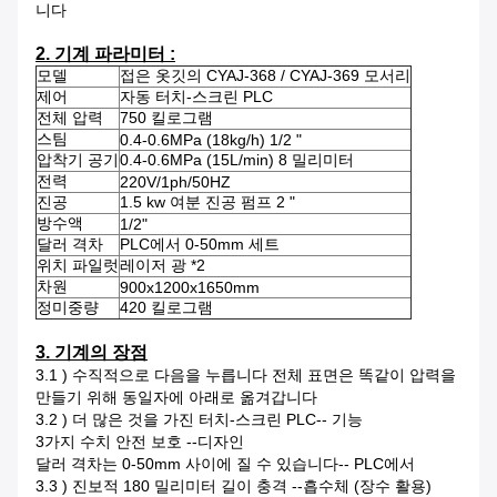
니다
2. 기계 파라미터 :
모델
접은 옷깃의 CYAJ-368 / CYAJ-369 모서리
제어
자동 터치-스크린 PLC
전체 압력
750 킬로그램
스팀
0.4-0.6MPa (18kg/h) 1/2 "
압착기 공기
0.4-0.6MPa (15L/min) 8 밀리미터
전력
220V/1ph/50HZ
진공
1.5 kw 여분 진공 펌프 2 "
방수액
1/2"
달러 격차
PLC에서 0-50mm 세트
위치 파일럿
레이저 광 *2
차원
900x1200x1650mm
정미중량
420 킬로그램
3. 기계의 장점
3.1 ) 수직적으로 다음을 누릅니다 전체 표면은 똑같이 압력을
만들기 위해 동일자에 아래로 옮겨갑니다
3.2 ) 더 많은 것을 가진 터치-스크린 PLC-- 기능
3가지 수치 안전 보호 --디자인
달러 격차는 0-50mm 사이에 질 수 있습니다-- PLC에서
3.3 ) 진보적 180 밀리미터 길이 충격 --흡수체 (장수 활용)