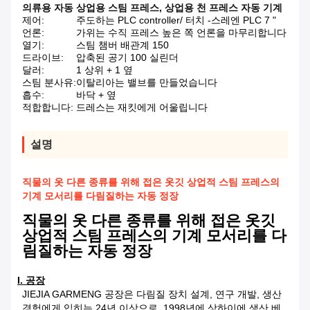
의류용 자동 상업용 스팀 프레스
,
상업용 천 프레스 자동 기계
제어:
주도하는 PLC controller/ 터치 -스레엔 PLC 7 "
언론:
가위는 수직 프레스 높은 쪽 언론을 마무리합니다
열기:
스팀 챔버 배관계 150
드라이브:
압축된 공기 100 실린더
달러:
1 상위 + 1 옆
스팀 분사유:
이탈리아는 밸브를 만들었습니다
흡수:
바닥 + 옆
적합합니다:
드레스는 재킷에게 어울립니다
설명
직물의 옷 다른 종류를 위해 접은 옷깃 상업적 스팀 프레스의
기계 모서리를 다림질하는 자동 정장
직물의 옷 다른 종류를 위해 접은 옷깃
상업적 스팀 프레스의 기계 모서리를 다
림질하는 자동 정장
I. 공장
JIEJIA GARMENG 공장은 다림질 장치 설계, 연구 개발, 생산
경험에게 입히는 24년 이상으로, 1998년에 상하이에 생산 베