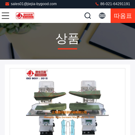
sales01@jiejia-bygood.com
86-021-64291191
따옴표
상품