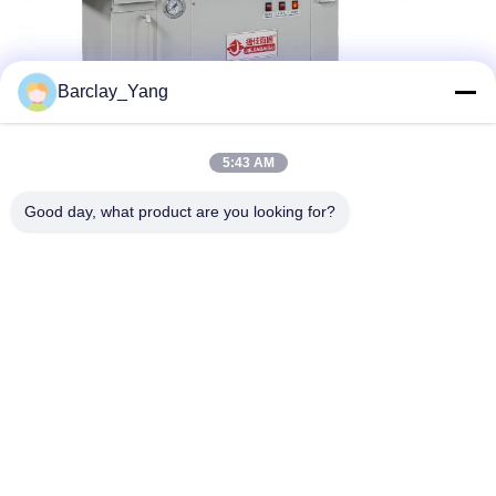
Barclay_Yang
5:43 AM
Good day, what product are you looking for?
Shanghai Jiejia Garment Machinery Co
.,ltd
sales01@jiejia-bygood.com
86-021-64291191
빌딩 6#, No. 2759 Shendu R
oad Shanghai 중국